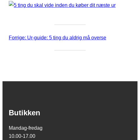
Forrige:
Ur-guide: 5 ting du aldrig må overse
Butikken
Mandag-fredag
10.00-17.00