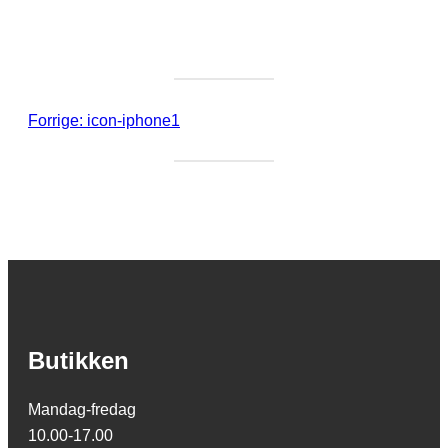
Forrige:
icon-iphone1
Butikken
Mandag-fredag
10.00-17.00