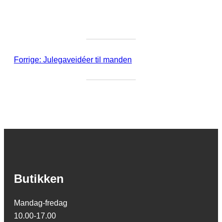
Forrige:
Julegaveidéer til manden
Butikken
Mandag-fredag
10.00-17.00