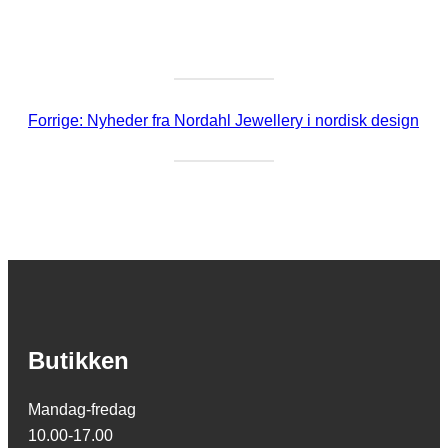
Forrige:
Nyheder fra Nordahl Jewellery i nordisk design
Butikken
Mandag-fredag
10.00-17.00