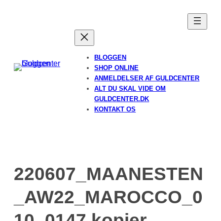
Spring
til
indhold
BLOGGEN
SHOP ONLINE
ANMELDELSER AF GULDCENTER
ALT DU SKAL VIDE OM
GULDCENTER.DK
KONTAKT OS
220607_MAANESTEN
_AW22_MAROCCO_0
10_0147 kopier