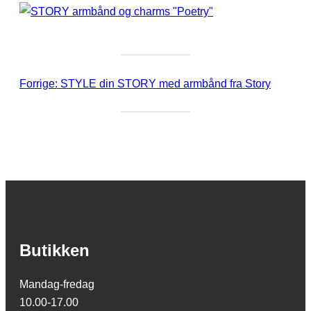
Forrige:
STYLE din STORY med armbånd fra Story
Butikken
Mandag-fredag
10.00-17.00