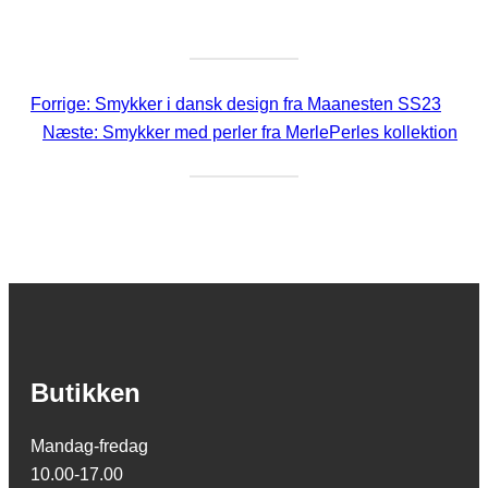
Forrige:
Smykker i dansk design fra Maanesten SS23
Næste:
Smykker med perler fra MerlePerles kollektion
Butikken
Mandag-fredag
10.00-17.00