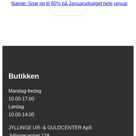
Næste:
Spar op til 60% på Januarudsalget hele januar
Butikken
Mandag-fredag
10.00-17.00
Lørdag
10.00-14.00
JYLLINGE UR- & GULDCENTER ApS
Jyllingecentret 12A