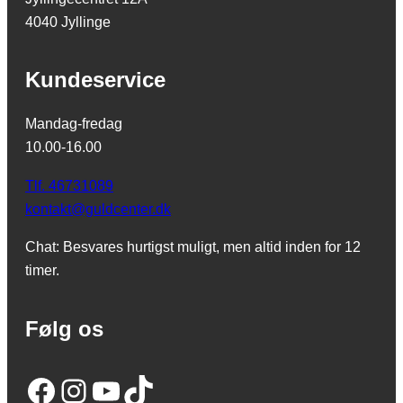
4040 Jyllinge
Kundeservice
Mandag-fredag
10.00-16.00
Tlf. 46731089
kontakt@guldcenter.dk
Chat: Besvares hurtigst muligt, men altid inden for 12
timer.
Følg os
Facebook
Instagram
YouTube
TikTok