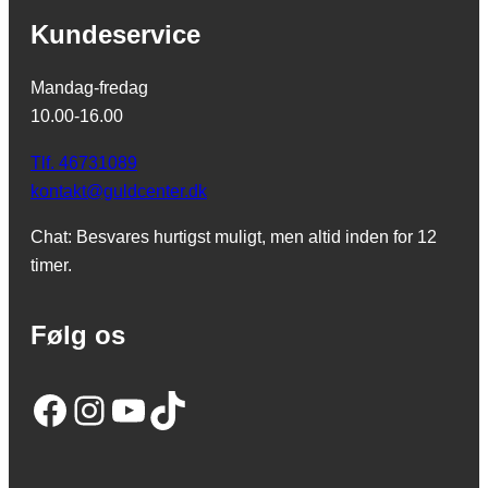
Kundeservice
Mandag-fredag
10.00-16.00
Tlf. 46731089
kontakt@guldcenter.dk
Chat: Besvares hurtigst muligt, men altid inden for 12
timer.
Følg os
Facebook
Instagram
YouTube
TikTok