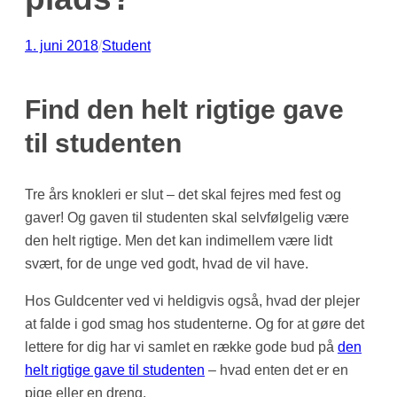
1. juni 2018
/
Student
Find den helt rigtige gave
til studenten
Tre års knokleri er slut – det skal fejres med fest og
gaver! Og gaven til studenten skal selvfølgelig være
den helt rigtige. Men det kan indimellem være lidt
svært, for de unge ved godt, hvad de vil have.
Hos Guldcenter ved vi heldigvis også, hvad der plejer
at falde i god smag hos studenterne. Og for at gøre det
lettere for dig har vi samlet en række gode bud på
den
helt rigtige gave til studenten
– hvad enten det er en
pige eller en dreng.