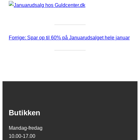
Forrige:
Spar op til 60% på Januarudsalget hele januar
Butikken
Mandag-fredag
10.00-17.00