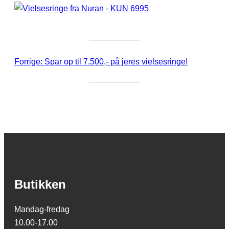
Forrige:
Spar op til 7.500,- på jeres vielsesringe!
Butikken
Mandag-fredag
10.00-17.00